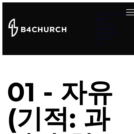
Summer at B4
About
Connect
Teachings
Ministries
Events
Give
01 - 자유
(기적: 과