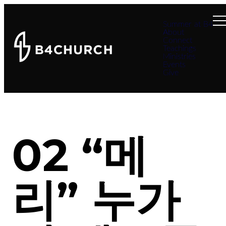
Summer at B4
About
Connect
Teachings
Ministries
Events
Give
02 “메
리” 누가