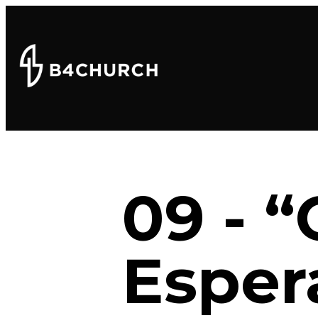
09 - “
Esper