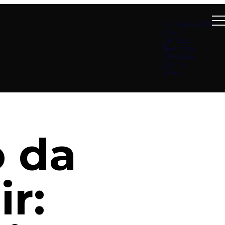
Summer at B4
About
Connect
Teachings
Ministries
Events
Give
o da
r: