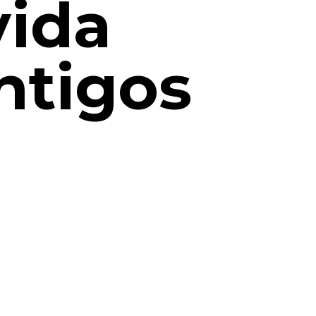
vida
ntigos