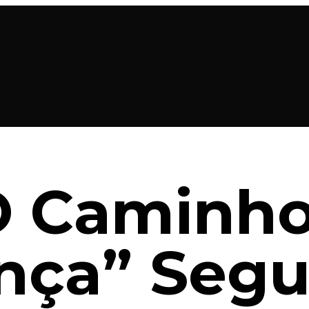
“O Caminh
nça” Segui