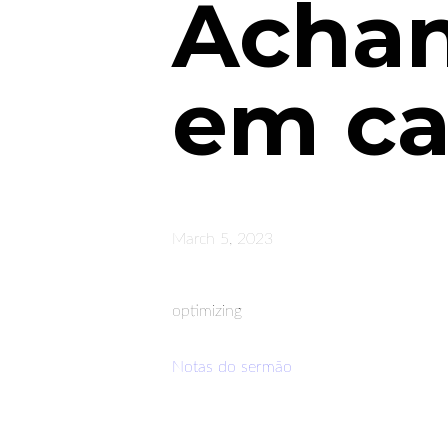
Achan
em ca
March 5, 2023
optimizing
Notas do sermão