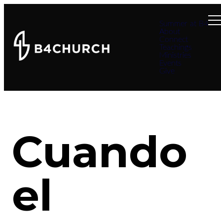
Summer at B4
About
Connect
Teachings
Ministries
Events
Give
Cuando
el