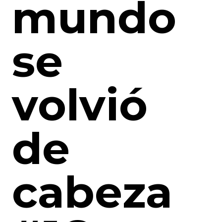
mundo
se
volvió
de
cabeza