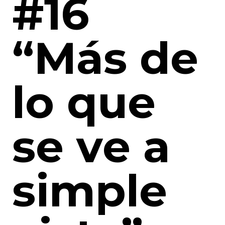
#16
“Más de
lo que
se ve a
simple