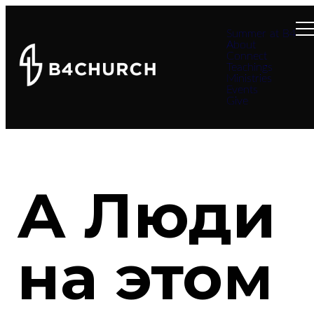
Summer at B4
About
Connect
Teachings
Ministries
Events
Give
А Люди
на этом