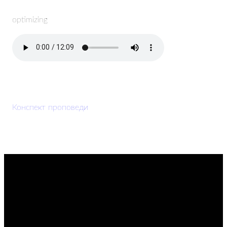
optimizing
Конспект проповеди