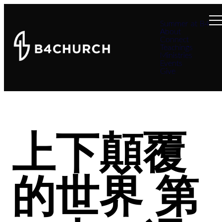
Summer at B4
About
Connect
Teachings
Ministries
Events
Give
上下顛覆
的世界 第