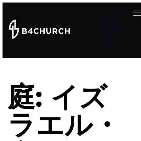
Summer at B4
About
Connect
Teachings
Ministries
Events
Give
庭: イズ
ラエル・