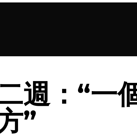
二週：“一
方”