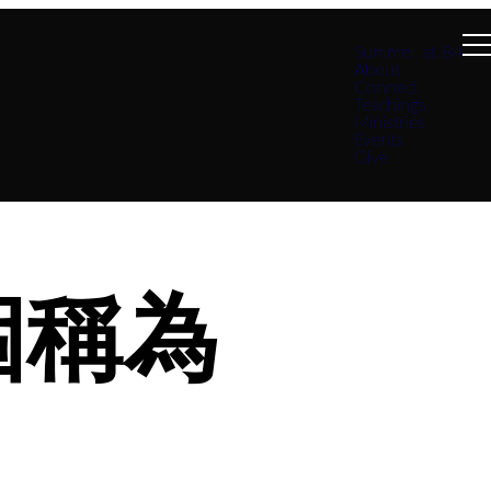
Summer at B4
About
Connect
Teachings
Ministries
Events
Give
個稱為