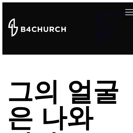
Summer at B4
About
Connect
Teachings
Ministries
Events
Give
그의 얼굴
은 나와