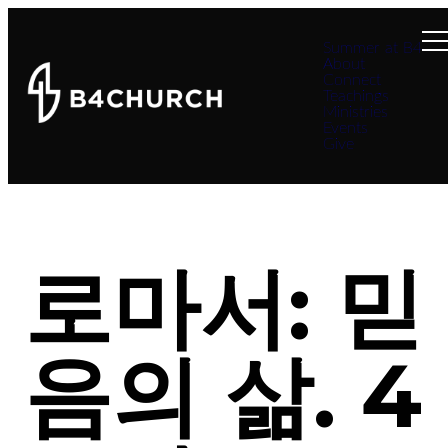
Summer at B4
About
Connect
Teachings
Ministries
Events
Give
로마서: 믿
음의 삶. 4