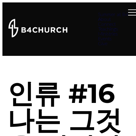
Summer at B4
About
Connect
Teachings
Ministries
Events
Give
인류 #16
나는 그것