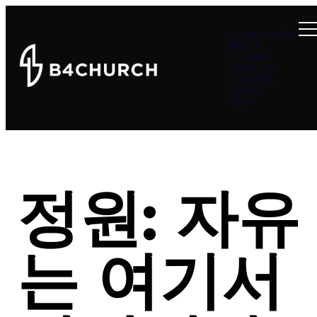
Summer at B4
About
Connect
Teachings
Ministries
Events
Give
정원: 자유
는 여기서