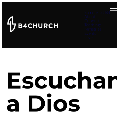
Summer at B4
About
Connect
Teachings
Ministries
Events
Give
Escucha
a Dios