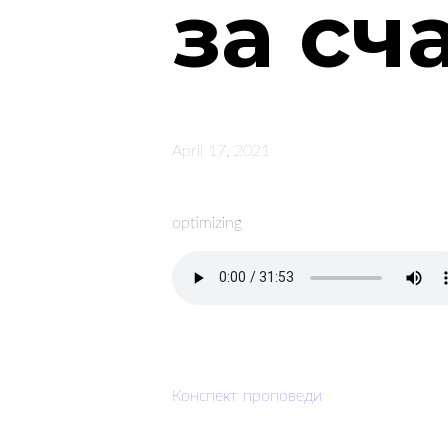
за сч
April 17, 2021
optimizing
Конспект проповеди