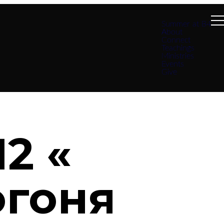
Summer at B4
About
Connect
Teachings
Ministries
Events
Give
2 «
огоня