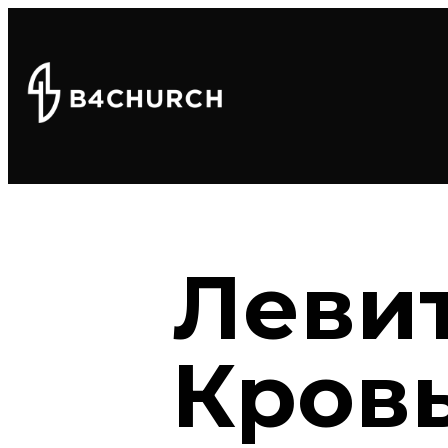
Левит
Кровь