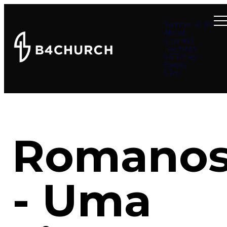
Summer at B4
About
Connect
Teachings
Ministries
Events
Give
Romano
- Uma