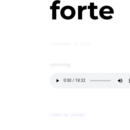
forte
November 12, 2022
optimizing
Notas do sermão