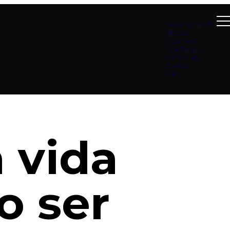
Summer at B4
About
Connect
Teachings
Ministries
Events
Give
 vida
o ser