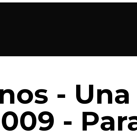
os - Una 
 009 - Par