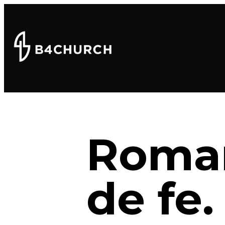
Roman
de fe.