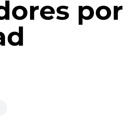
dores por 
ad