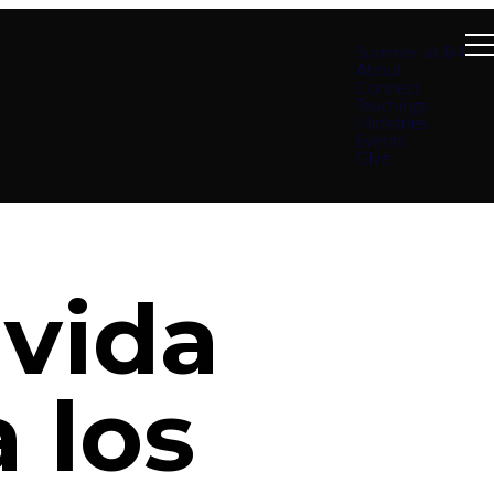
Summer at B4
About
Connect
Teachings
Ministries
Events
Give
vida
a los