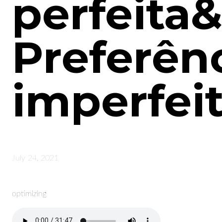
perfeita&
Preferên
imperfei
July 24, 2021
optimizing