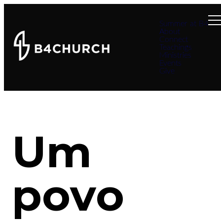
Summer at B4
About
Connect
Teachings
Ministries
Events
Give
Um
povo