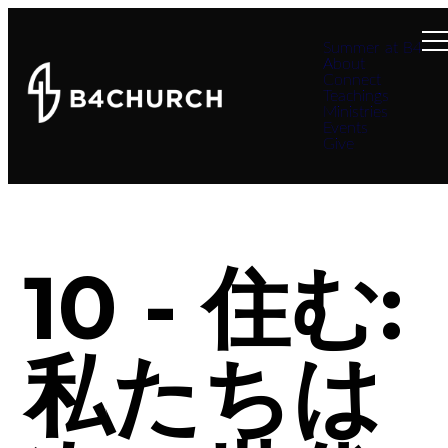
Summer at B4
About
Connect
Teachings
Ministries
Events
Give
10 - 住む:
私たちは